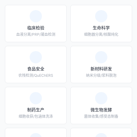
临床检验
生命科学
血液分离/PRP/凝血检测
细胞器分离/核酸纯化
食品安全
新材料研发
农残检测/QuEChERS
纳米分级/浆料脱泡
制药生产
微生物发酵
细胞收获/包涵体洗涤
菌体收集/感受态制备