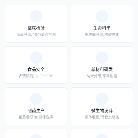
临床检验
生命科学
血液分离/PRP/凝血检测
细胞器分离/核酸纯化
食品安全
新材料研发
农残检测/QuEChERS
纳米分级/浆料脱泡
制药生产
微生物发酵
细胞收获/包涵体洗涤
菌体收集/感受态制备