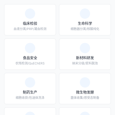
临床检验
生命科学
血液分离/PRP/凝血检测
细胞器分离/核酸纯化
食品安全
新材料研发
农残检测/QuEChERS
纳米分级/浆料脱泡
制药生产
微生物发酵
细胞收获/包涵体洗涤
菌体收集/感受态制备