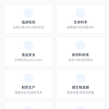
临床检验
生命科学
血液分离/PRP/凝血检测
细胞器分离/核酸纯化
食品安全
新材料研发
农残检测/QuEChERS
纳米分级/浆料脱泡
制药生产
微生物发酵
细胞收获/包涵体洗涤
菌体收集/感受态制备