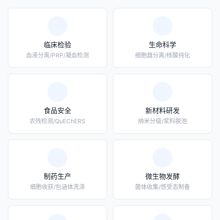
临床检验
生命科学
血液分离/PRP/凝血检测
细胞器分离/核酸纯化
食品安全
新材料研发
农残检测/QuEChERS
纳米分级/浆料脱泡
制药生产
微生物发酵
细胞收获/包涵体洗涤
菌体收集/感受态制备